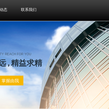
动态
联系我们
LITY REACH FOR YOU
致 远，精 益 求 精
，掌握由我